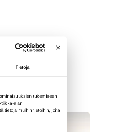
mapalvelut.fi/heinolan-
Tietoja
 ominaisuuksien tukemiseen
tiikka-alan
ietoja muihin tietoihin, joita