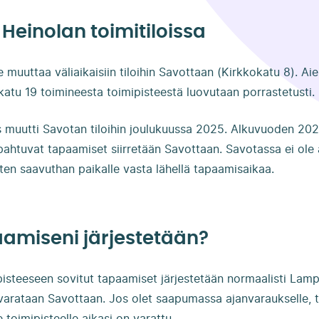
Heinolan toimitiloissa
e muuttaa väliaikaisiin tiloihin Savottaan (Kirkkokatu 8). A
atu 19 toimineesta toimipisteestä luovutaan porrastetusti.
s muutti Savotan tiloihin joulukuussa 2025. Alkuvuoden 20
pahtuvat tapaamiset siirretään Savottaan. Savotassa ei ole 
ten saavuthan paikalle vasta lähellä tapaamisaikaa.
amiseni järjestetään?
steeseen sovitut tapaamiset järjestetään normaalisti Lampi
arataan Savottaan. Jos olet saapumassa ajanvaraukselle, t