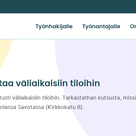
Työnhakijalle
Työnantajalle
Or
a väliaikaisiin tiloihin
ti väliaikaisiin tiloihin. Tarkastathan kutsusta, mis
olassa Savotassa (Kirkkokatu 8).