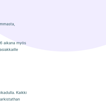
iemmasta,
26 aikana myös
asiakkaille
kadulla. Kaikki
arkistathan