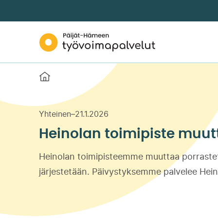
Siirry
suoraan
sisältöön
Päijät-
↓
Hämeen
työvoimapalvelut
Etusivu
Yhteinen
–
21.1.2026
Heinolan toimipiste muutta
Heinolan toimipisteemme muuttaa porrastetus
järjestetään. Päivystyksemme palvelee Hein