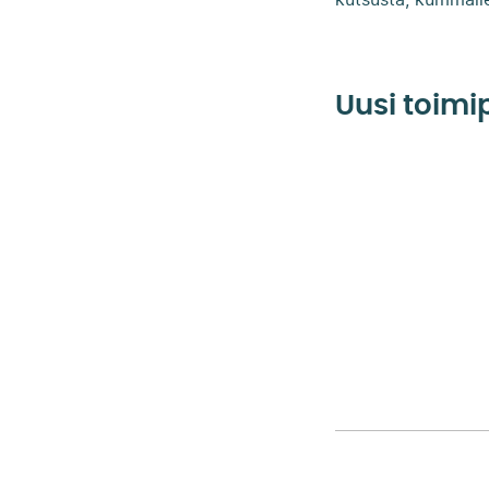
kutsusta, kummalle
Uusi toimip