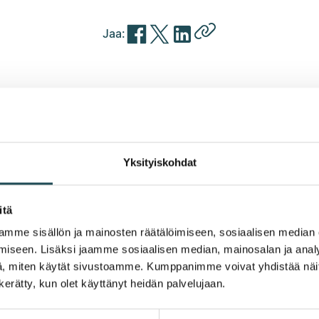
https://hameentyovoi
Jaa:
toimipiste-
Kopioi
Jaa
Jaa
Jaa
muuttaa-
linkki
Facebookissa
Twitterissä
LinkedInissä
valiaikaisiin-
leikepöydälle
(avautuu
(avautuu
(avautuu
tiloihin/
uuteen
uuteen
uuteen
ikkunaan)
ikkunaan)
ikkunaan)
Yksityiskohdat
itä
mme sisällön ja mainosten räätälöimiseen, sosiaalisen median
iseen. Lisäksi jaamme sosiaalisen median, mainosalan ja analy
, miten käytät sivustoamme. Kumppanimme voivat yhdistää näitä t
n kerätty, kun olet käyttänyt heidän palvelujaan.