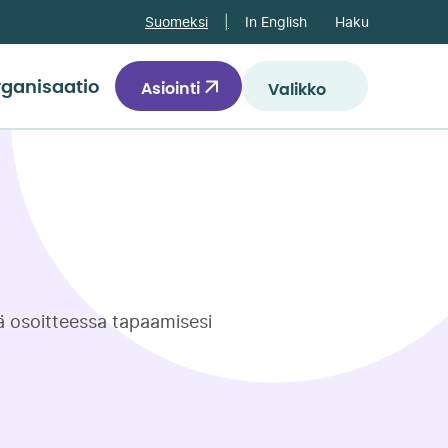
Haku
Suomeksi
In English
ganisaatio
Asiointi
Valikko
sä osoitteessa tapaamisesi