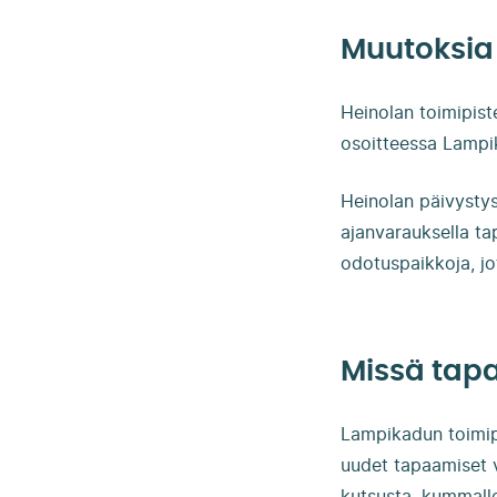
Muutoksia 
Heinolan toimipist
osoitteessa Lampik
Heinolan päivysty
ajanvarauksella ta
odotuspaikkoja, jo
Missä tapa
Lampikadun toimipi
uudet tapaamiset v