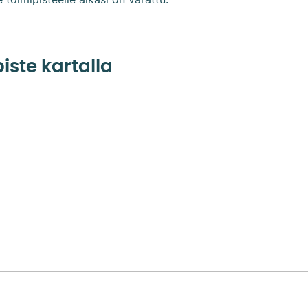
 toimipisteelle aikasi on varattu.
iste kartalla