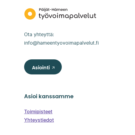
Päijät-
Hämeen
työvoimapalvelut
Ota yhteyttä:
info@hameentyovoimapalvelut.fi
Asiointi
Asioi kanssamme
Toimipisteet
Yhteystiedot