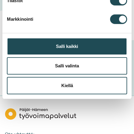
Tilastot
Markkinointi
Löysitkö etsimäsi tiedon tältä sivustolta?
Kyllä
Jossain määrin
Salli kaikki
En
Salli valinta
Kiellä
Päijät-
Hämeen
työvoimapalvelut