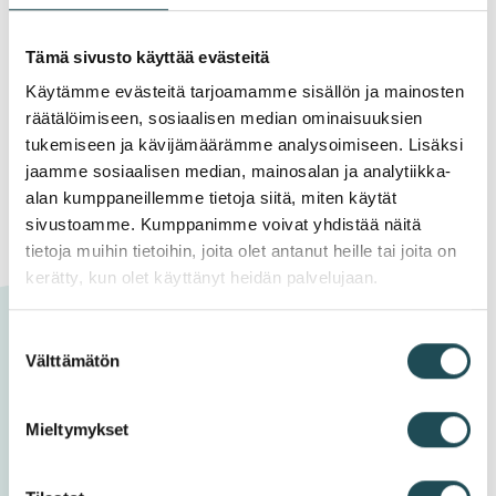
Avaa
työnantajan tukena
Tämä sivusto käyttää evästeitä
Käytämme evästeitä tarjoamamme sisällön ja mainosten
Ehdokasesittely
räätälöimiseen, sosiaalisen median ominaisuuksien
Avaa
rekrytoinnin apuna
tukemiseen ja kävijämäärämme analysoimiseen. Lisäksi
jaamme sosiaalisen median, mainosalan ja analytiikka-
alan kumppaneillemme tietoja siitä, miten käytät
Tuet työntekijän
sivustoamme. Kumppanimme voivat yhdistää näitä
Avaa
tietoja muihin tietoihin, joita olet antanut heille tai joita on
palkkaamiseen
kerätty, kun olet käyttänyt heidän palvelujaan.
Kouluta uusi työntekijä
Suostumuksen
Avaa
Välttämätön
valinta
oppisopimuksella
Mieltymykset
Työvoimakoulutuksella
Avaa
osaavaa työvoimaa