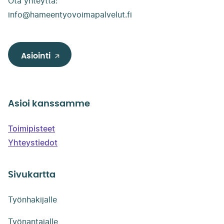
Ota yhteyttä:
info@hameentyovoimapalvelut.fi
Asiointi
Asioi kanssamme
Toimipisteet
Yhteystiedot
Sivukartta
Työnhakijalle
Työnantajalle