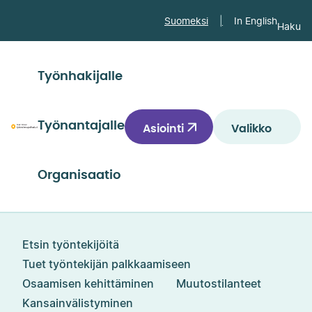
Siirry
Suomeksi
In English
Haku
suoraan
sisältöön
↓
Työnhakijalle
Työnantajalle
Asiointi
Valikko
Päijät-
Hämeen
työvoimapalvelut
Organisaatio
Etsin työntekijöitä
Tuet työntekijän palkkaamiseen
Osaamisen kehittäminen
Muutostilanteet
Kansainvälistyminen