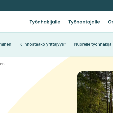
Työnhakijalle
Työnantajalle
Or
äminen
Kiinnostaako yrittäjyys?
Nuorelle työnhakijal
nen