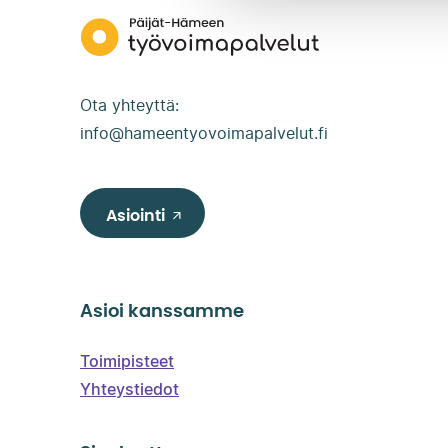
Päijät-
Hämeen
työvoimapalvelut
Ota yhteyttä:
info@hameentyovoimapalvelut.fi
Asiointi
Asioi kanssamme
Toimipisteet
Yhteystiedot