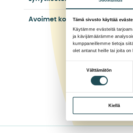
Avoimet korkeakouluopinnot
Tämä sivusto käyttää eväste
Käytämme evästeitä tarjoama
ja kävijämäärämme analysoim
kumppaneillemme tietoja siitä
olet antanut heille tai joita o
Löysitkö etsimäsi t
Kyllä
Suostumuksen
Välttämätön
Jossain määrin
valinta
En
Kiellä