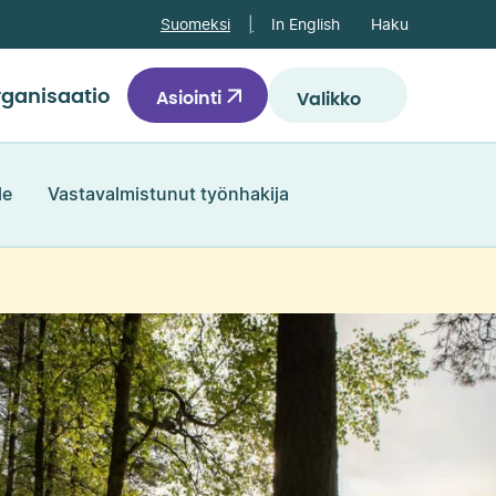
Haku
Suomeksi
In English
ganisaatio
Asiointi
Valikko
le
Vastavalmistunut työnhakija