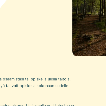
 osaamistasi tai opiskella uusia taitoja.
tyä tai voit opiskella kokonaan uudelle
den aikana. Tällä sivulla voit tutustua eri