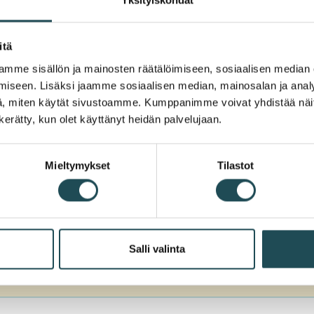
itä
mme sisällön ja mainosten räätälöimiseen, sosiaalisen median
iseen. Lisäksi jaamme sosiaalisen median, mainosalan ja analy
, miten käytät sivustoamme. Kumppanimme voivat yhdistää näitä t
n kerätty, kun olet käyttänyt heidän palvelujaan.
iedon tältä sivustolta?
Mieltymykset
Tilastot
Salli valinta