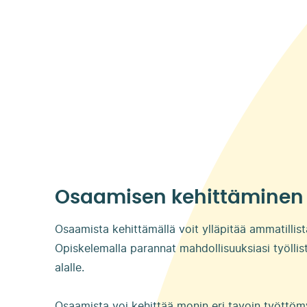
Osaamisen kehittäminen
Osaamista kehittämällä voit ylläpitää ammatillista
Opiskelemalla parannat mahdollisuuksiasi työllis
alalle.
Osaamista voi kehittää monin eri tavoin työttömyy