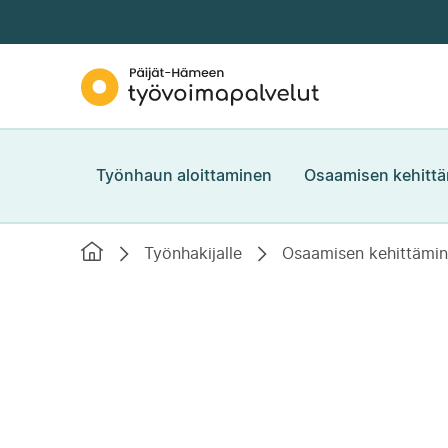
Siirry
suoraan
sisältöön
Päijät-
↓
Hämeen
työvoimapalvelut
Työnhaun aloittaminen
Osaamisen kehitt
Etusivu
Työnhakijalle
Osaamisen kehittämi