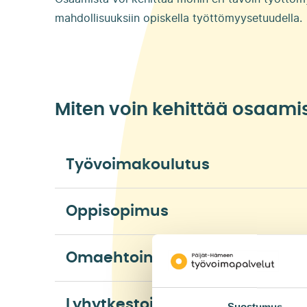
mahdollisuuksiin opiskella työttömyysetuudella.
Miten voin kehittää osaami
Työvoimakoulutus
Oppisopimus
Omaehtoinen opiskelu työttöm
Lyhytkestoinen opiskelu tyött
Suostumus