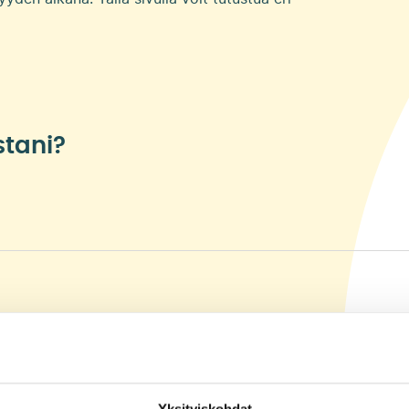
stani?
yysetuudella
ömyysetuudella
Yksityiskohdat