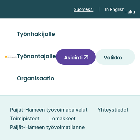
Siirry
Suomeksi
In English
Haku
suoraan
sisältöön
↓
Työnhakijalle
Työnantajalle
Asiointi
Valikko
Päijät-
Hämeen
työvoimapalvelut
Organisaatio
Päijät-Hämeen työvoimapalvelut
Yhteystiedot
Toimipisteet
Lomakkeet
Päijät-Hämeen työvoimatilanne