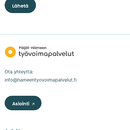
Päijät-
Hämeen
työvoimapalvelut
Ota yhteyttä:
info@hameentyovoimapalvelut.fi
Asiointi