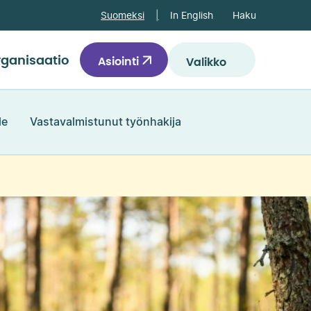
Haku
Suomeksi
In English
ganisaatio
Asiointi
Valikko
le
Vastavalmistunut työnhakija