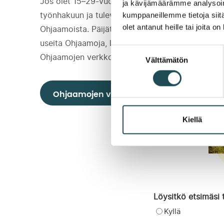
Jos olet 15–29-vuotias, voit saada tukea
ja kävijämäärämme analysoim
kumppaneillemme tietoja siitä
työnhakuun ja tulevaisuuden suunnitteluun
olet antanut heille tai joita o
Ohjaamoista. Päijät-Hämeen alueella toimii
useita Ohjaamoja, lue tarkemmat tiedot
Suostumuksen
Ohjaamojen verkkosivuilta.
Välttämätön
valinta
Ohjaamojen verkkosivut
Kiellä
Löysitkö etsimäsi t
Kyllä