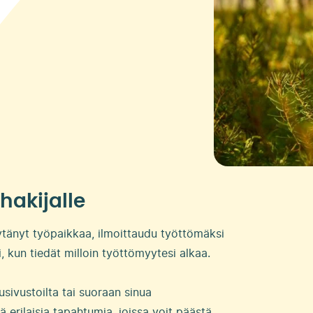
hakijalle
öytänyt työpaikkaa, ilmoittaudu työttömäksi
i, kun tiedät milloin työttömyytesi alkaa.
sivustoilta tai suoraan sinua
 erilaisia tapahtumia, joissa voit päästä