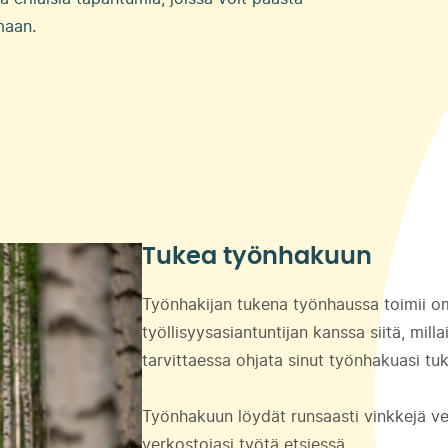
maan.
Tukea työnhakuun
Työnhakijan tukena työnhaussa toimii oma
työllisyysasiantuntijan kanssa siitä, mill
tarvittaessa ohjata sinut työnhakuasi tuk
Työnhakuun löydät runsaasti vinkkejä v
verkostojasi työtä etsiessä.