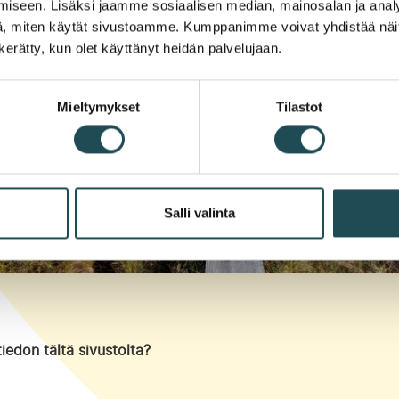
iseen. Lisäksi jaamme sosiaalisen median, mainosalan ja analy
, miten käytät sivustoamme. Kumppanimme voivat yhdistää näitä t
n kerätty, kun olet käyttänyt heidän palvelujaan.
Mieltymykset
Tilastot
Salli valinta
iedon tältä sivustolta?