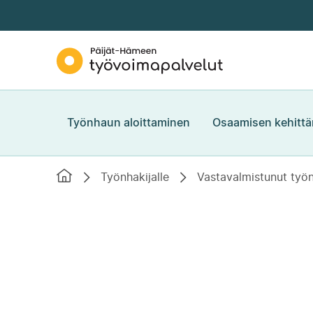
Siirry
suoraan
sisältöön
Päijät-
↓
Hämeen
työvoimapalvelut
Työnhaun aloittaminen
Osaamisen kehitt
Etusivu
Työnhakijalle
Vastavalmistunut työn