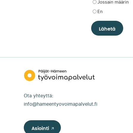
Jossain määrin
En
Päijät-
Hämeen
työvoimapalvelut
Ota yhteyttä:
info@hameentyovoimapalvelut.fi
Asiointi