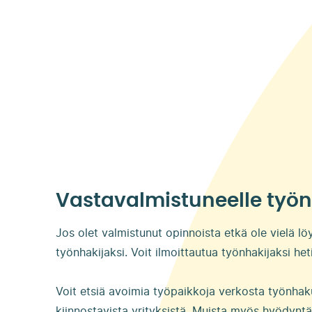
Vastavalmistuneelle työn
Jos olet valmistunut opinnoista etkä ole vielä l
työnhakijaksi. Voit ilmoittautua työnhakijaksi het
Voit etsiä avoimia työpaikkoja verkosta työnhaku
kiinnostavista yrityksistä. Muista myös hyödyntää