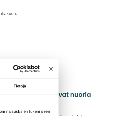
önhakuun.
Tietoja
Ohjaamot auttavat nuoria
työnhakijoita
 ominaisuuksien tukemiseen