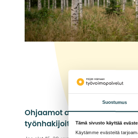
Suostumus
Ohjaamot auttavat nuoria
Tämä sivusto käyttää eväste
työnhakijoita
Käytämme evästeitä tarjoama