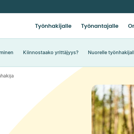
Työnhakijalle
Työnantajalle
Or
äminen
Kiinnostaako yrittäjyys?
Nuorelle työnhakijal
hakija