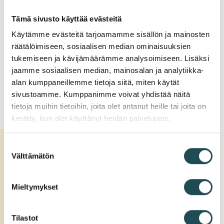
How to develop your
competencies?
Tämä sivusto käyttää evästeitä
Käytämme evästeitä tarjoamamme sisällön ja mainosten
räätälöimiseen, sosiaalisen median ominaisuuksien
Labour market training
tukemiseen ja kävijämäärämme analysoimiseen. Lisäksi
Expand
jaamme sosiaalisen median, mainosalan ja analytiikka-
alan kumppaneillemme tietoja siitä, miten käytät
Apprenticeship
sivustoamme. Kumppanimme voivat yhdistää näitä
Expand
tietoja muihin tietoihin, joita olet antanut heille tai joita on
agreement
kerätty, kun olet käyttänyt heidän palvelujaan.
Independent studies
Suostumuksen
Expand
Välttämätön
valinta
Short-term study
Mieltymykset
supported by
Expand
unemployment benefit
Tilastot