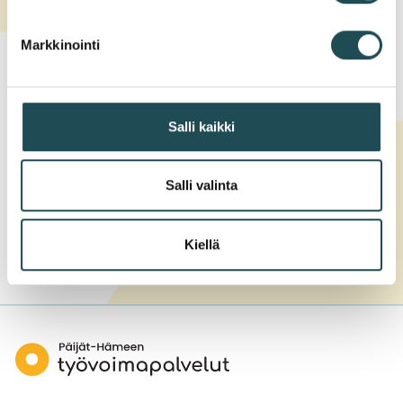
Markkinointi
Did you find what you were looking for on this
website?
Yes
Salli kaikki
Only somewhat
No
Salli valinta
Kiellä
Päijät-
Hämeen