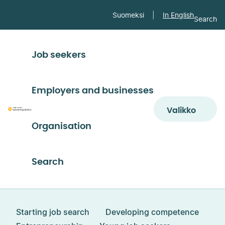
Skip to
Suomeksi
In English
Search
content
↓
Job seekers
Employers and businesses
Valikko
Päijät-
Organisation
Hämeen
työvoimapalvelut
Search
Starting job search
Developing competence