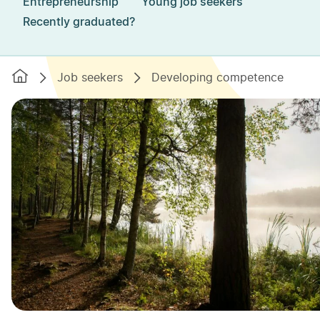
Entrepreneurship
Young job seekers
Recently graduated?
Etusivu
Job seekers
Developing competence