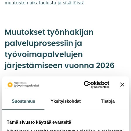
muutosten aikataulusta ja sisällöistä.
Muutokset työnhakijan
palveluprosessiin ja
työvoimapalvelujen
järjestämiseen vuonna 2026
Lakimuutokset tulevat voimaan asteittain vuoden
aikana. Katso alta lakimuutosten aikataulu ja kunkin
ajankohdan muutokset.
Päivitämme ja tarkennamme
Suostumus
Yksityiskohdat
Tietoja
tätä sivua, seuraathan muutoksia. Viimeisin päivitys
22.4.2026.
Tämä sivusto käyttää evästeitä
Huomaathan, että valikot aukeavat parhaiten, kun olet