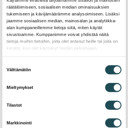
Käytämme evästeitä tarjoamamme sisällön ja mainosten
räätälöimiseen, sosiaalisen median ominaisuuksien
hyväksynyt sivuston evästeasetukset.
tukemiseen ja kävijämäärämme analysoimiseen. Lisäksi
jaamme sosiaalisen median, mainosalan ja analytiikka-
Lakimuutosten aikataulu ja
alan kumppaneillemme tietoja siitä, miten käytät
sivustoamme. Kumppanimme voivat yhdistää näitä
sisältö
tietoja muihin tietoihin, joita olet antanut heille tai joita on
kerätty, kun olet käyttänyt heidän palvelujaan.
1.1.2026
Avaa
Suostumuksen
Välttämätön
valinta
1.2.2026
Avaa
Mieltymykset
1.3.2026
Avaa
Tilastot
1.5.2026
Avaa
Markkinointi