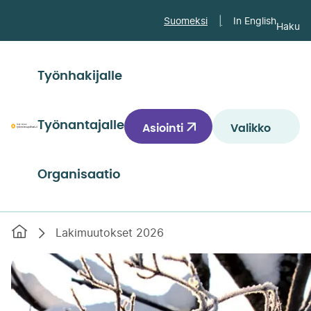
Siirry
Suomeksi
In English
Haku
suoraan
sisältöön
↓
Työnhakijalle
Työnantajalle
Asiointi
Valikko
Päijät-
Hämeen
työvoimapalvelut
Organisaatio
Etusivu
Lakimuutokset 2026