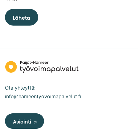
Päijät-
Hämeen
työvoimapalvelut
Ota yhteyttä:
info@hameentyovoimapalvelut.fi
Asiointi