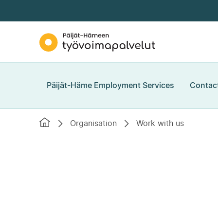
Skip to
content
↓
Päijät-
Hämeen
työvoimapalvelut
Päijät-Häme Employment Services
Contact
Etusivu
Organisation
Work with us