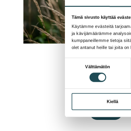
Tämä sivusto käyttää eväste
Käytämme evästeitä tarjoama
ja kävijämäärämme analysoim
kumppaneillemme tietoja siitä
olet antanut heille tai joita o
Suostumuksen
Välttämätön
valinta
Did you find what 
Yes
Only somewhat
No
Kiellä