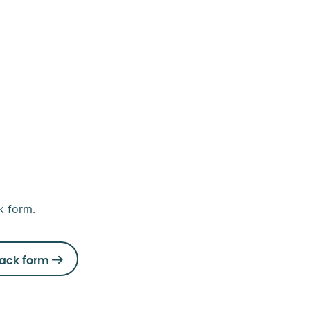
k form.
ack form