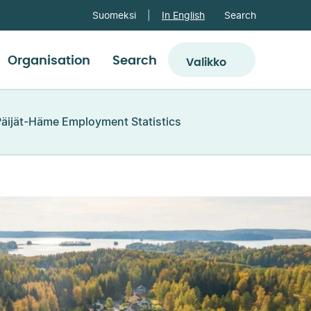
Search
Suomeksi
In English
Organisation
Search
Valikko
Päijät-Häme Employment Statistics