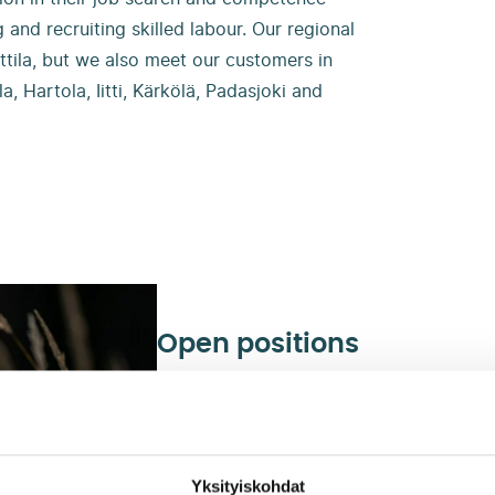
and recruiting skilled labour. Our regional
attila, but we also meet our customers in
a, Hartola, Iitti, Kärkölä, Padasjoki and
Open positions
Päijät-Häme Employment Services is coor
also the employer of all of our personnel
Yksityiskohdat
You can browse our open positions in Ku