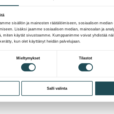
requirements for each position in the job 
itä
mme sisällön ja mainosten räätälöimiseen, sosiaalisen median
Browse Kuntarekry
iseen. Lisäksi jaamme sosiaalisen median, mainosalan ja analy
, miten käytät sivustoamme. Kumppanimme voivat yhdistää näitä t
n kerätty, kun olet käyttänyt heidän palvelujaan.
Mieltymykset
Tilastot
you were looking for on this website?
Salli valinta