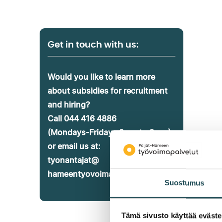
Get in touch with us:
Would you like to learn more
about subsidies for recruitment
and hiring?
Call 044 416 4886
(Mondays-Fridays 9 am to 3 pm)
or email us at:
tyonantajat@
hameentyovoimapalvelut.fi
Suostumus
Tämä sivusto käyttää eväste