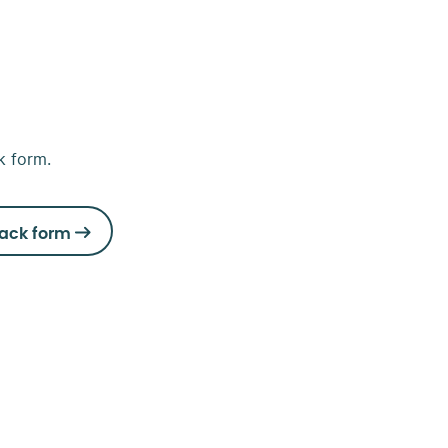
k form.
ack form