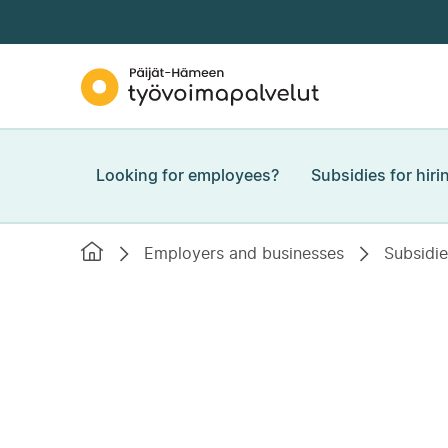
Skip to
content
↓
Päijät-
Hämeen
työvoimapalvelut
Looking for employees?
Subsidies for hir
Etusivu
Employers and businesses
Subsidie