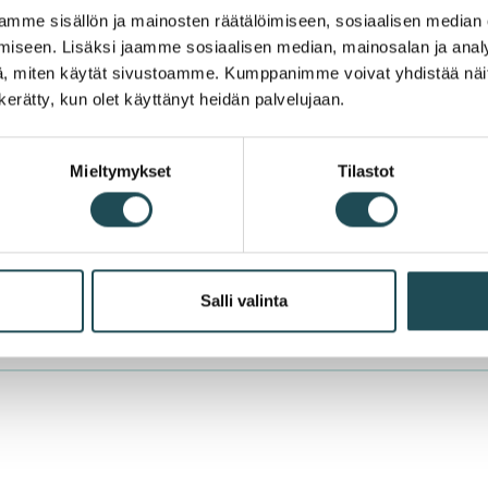
mme sisällön ja mainosten räätälöimiseen, sosiaalisen median
iseen. Lisäksi jaamme sosiaalisen median, mainosalan ja analy
, miten käytät sivustoamme. Kumppanimme voivat yhdistää näitä t
n kerätty, kun olet käyttänyt heidän palvelujaan.
you were looking for on this website?
Mieltymykset
Tilastot
Salli valinta