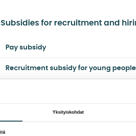
Subsidies for recruitment and hir
Pay subsidy
Recruitment subsidy for young people
Municipality benefits
Summer job vouchers
Yksityiskohdat
Subsidy for arranging working conditi
itä