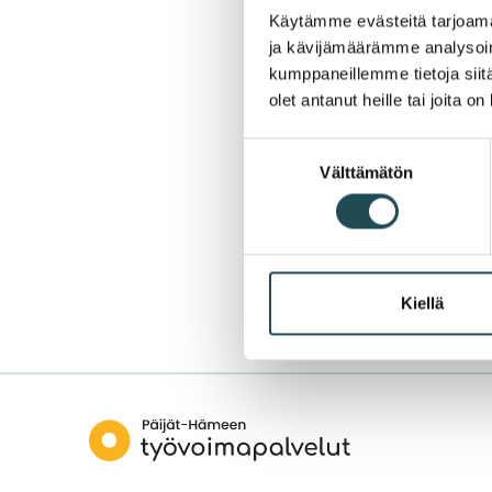
Käytämme evästeitä tarjoama
ja kävijämäärämme analysoim
kumppaneillemme tietoja siitä
olet antanut heille tai joita o
Did you find what 
Yes
Suostumuksen
Only somewhat
Välttämätön
valinta
No
Kiellä
Päijät-
Hämeen