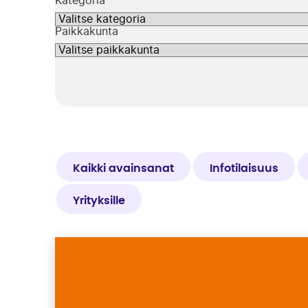
Kategoria
Paikkakunta
Kaikki avainsanat
Infotilaisuus
Yrityksille
10
tulosta
valittujen
suodattimien