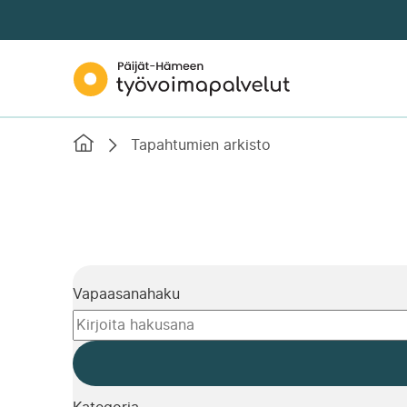
Siirry
suoraan
sisältöön
Päijät-
↓
Hämeen
työvoimapalvelut
Etusivu
Tapahtumien arkisto
Vapaasanahaku