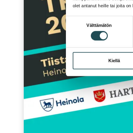
olet antanut heille tai joita o
Suostumuksen
Välttämätön
valinta
Kiellä