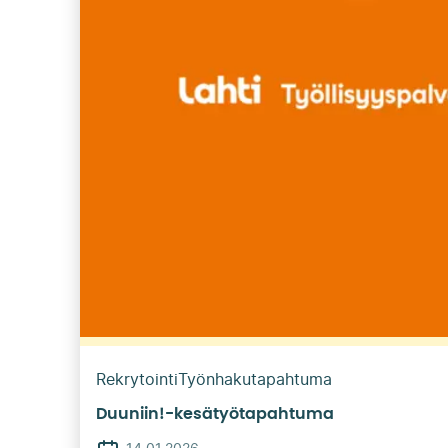
Rekrytointi
Työnhakutapahtuma
Duuniin!-kesätyötapahtuma