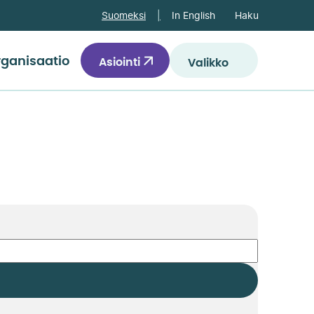
Haku
Suomeksi
In English
ganisaatio
Asiointi
Valikko