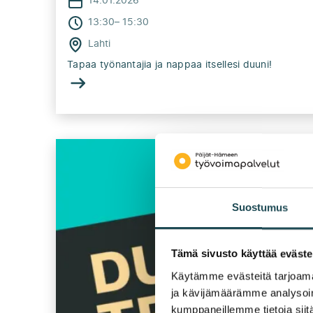
14.01.2026
13:30
–
15:30
Lahti
Tapaa työnantajia ja nappaa itsellesi duuni!
Suostumus
Tämä sivusto käyttää eväste
Käytämme evästeitä tarjoama
ja kävijämäärämme analysoim
kumppaneillemme tietoja siitä